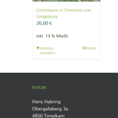
Christbaum in Timelkam und
Umgebung
26,00
€
inkl. 13 % MwSt.
Optionen
Details
auswählen
Kontakt
Hans Habring
Obergallaberg 3a
4850 Timelkam