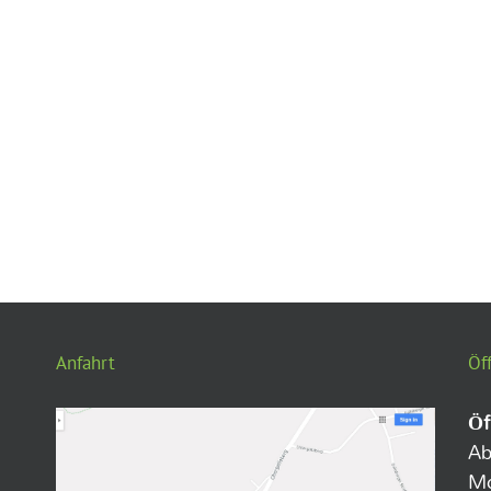
Anfahrt
Öf
Öf
Ab
Mo